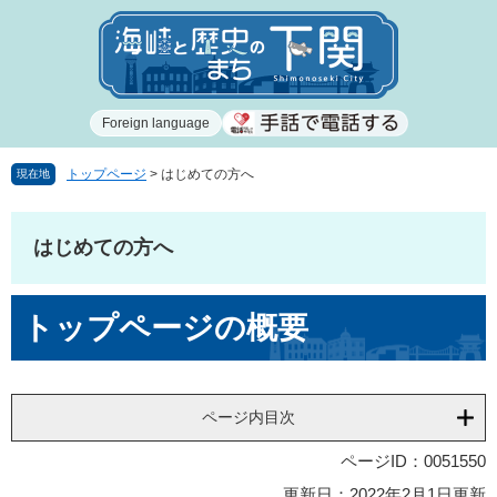
ペ
メ
ー
ニ
ジ
ュ
の
ー
先
を
Foreign language
頭
飛
で
ば
す
し
トップページ
>
はじめての方へ
現在地
。
て
本
文
はじめての方へ
へ
本
トップページの概要
文
ページ内目次
ページID：0051550
更新日：2022年2月1日更新