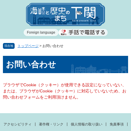
ペ
メ
ー
ニ
ジ
ュ
の
ー
先
を
Foreign language
頭
飛
で
ば
す
し
トップページ
>
お問い合わせ
現在地
。
て
本
本
お問い合わせ
文
文
へ
ブラウザでCookie（クッキー）が使用できる設定になっていない、
または、ブラウザがCookie（クッキー）に対応していないため、お
問い合わせフォームをご利用頂けません。
アクセシビリティ
著作権・リンク
個人情報の取り扱い
免責事項