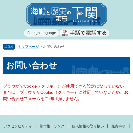
ペ
メ
ー
ニ
ジ
ュ
の
ー
先
を
Foreign language
頭
飛
で
ば
す
し
トップページ
>
お問い合わせ
現在地
。
て
本
本
お問い合わせ
文
文
へ
ブラウザでCookie（クッキー）が使用できる設定になっていない、
または、ブラウザがCookie（クッキー）に対応していないため、お
問い合わせフォームをご利用頂けません。
アクセシビリティ
著作権・リンク
個人情報の取り扱い
免責事項