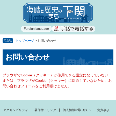
ペ
メ
ー
ニ
ジ
ュ
の
ー
先
を
Foreign language
頭
飛
で
ば
す
し
トップページ
>
お問い合わせ
現在地
。
て
本
本
お問い合わせ
文
文
へ
ブラウザでCookie（クッキー）が使用できる設定になっていない、
または、ブラウザがCookie（クッキー）に対応していないため、お
問い合わせフォームをご利用頂けません。
アクセシビリティ
著作権・リンク
個人情報の取り扱い
免責事項