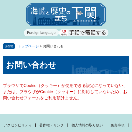
ペ
メ
ー
ニ
ジ
ュ
の
ー
先
を
Foreign language
頭
飛
で
ば
す
し
トップページ
>
お問い合わせ
現在地
。
て
本
本
お問い合わせ
文
文
へ
ブラウザでCookie（クッキー）が使用できる設定になっていない、
または、ブラウザがCookie（クッキー）に対応していないため、お
問い合わせフォームをご利用頂けません。
アクセシビリティ
著作権・リンク
個人情報の取り扱い
免責事項