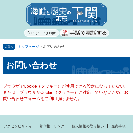
ペ
メ
ー
ニ
ジ
ュ
の
ー
先
を
Foreign language
頭
飛
で
ば
す
し
トップページ
>
お問い合わせ
現在地
。
て
本
本
お問い合わせ
文
文
へ
ブラウザでCookie（クッキー）が使用できる設定になっていない、
または、ブラウザがCookie（クッキー）に対応していないため、お
問い合わせフォームをご利用頂けません。
アクセシビリティ
著作権・リンク
個人情報の取り扱い
免責事項