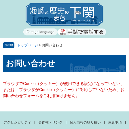
ペ
メ
ー
ニ
ジ
ュ
の
ー
先
を
Foreign language
頭
飛
で
ば
す
し
トップページ
>
お問い合わせ
現在地
。
て
本
本
お問い合わせ
文
文
へ
ブラウザでCookie（クッキー）が使用できる設定になっていない、
または、ブラウザがCookie（クッキー）に対応していないため、お
問い合わせフォームをご利用頂けません。
アクセシビリティ
著作権・リンク
個人情報の取り扱い
免責事項