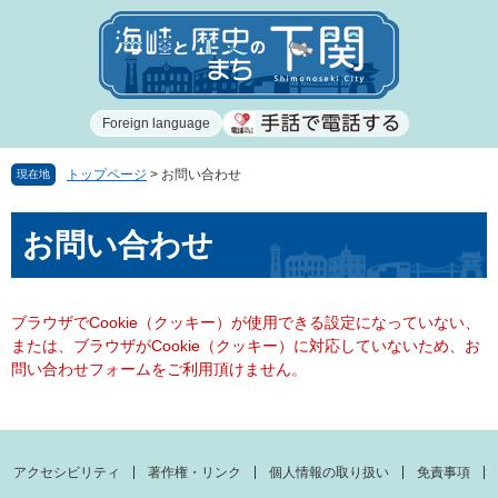
ペ
メ
ー
ニ
ジ
ュ
の
ー
先
を
Foreign language
頭
飛
で
ば
す
し
トップページ
>
お問い合わせ
現在地
。
て
本
本
お問い合わせ
文
文
へ
ブラウザでCookie（クッキー）が使用できる設定になっていない、
または、ブラウザがCookie（クッキー）に対応していないため、お
問い合わせフォームをご利用頂けません。
アクセシビリティ
著作権・リンク
個人情報の取り扱い
免責事項