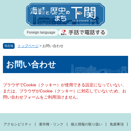
ペ
メ
ー
ニ
ジ
ュ
の
ー
先
を
Foreign language
頭
飛
で
ば
す
し
トップページ
>
お問い合わせ
現在地
。
て
本
本
お問い合わせ
文
文
へ
ブラウザでCookie（クッキー）が使用できる設定になっていない、
または、ブラウザがCookie（クッキー）に対応していないため、お
問い合わせフォームをご利用頂けません。
アクセシビリティ
著作権・リンク
個人情報の取り扱い
免責事項