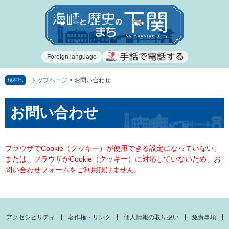
ペ
メ
ー
ニ
ジ
ュ
の
ー
先
を
Foreign language
頭
飛
で
ば
す
し
トップページ
>
お問い合わせ
現在地
。
て
本
本
お問い合わせ
文
文
へ
ブラウザでCookie（クッキー）が使用できる設定になっていない、
または、ブラウザがCookie（クッキー）に対応していないため、お
問い合わせフォームをご利用頂けません。
アクセシビリティ
著作権・リンク
個人情報の取り扱い
免責事項