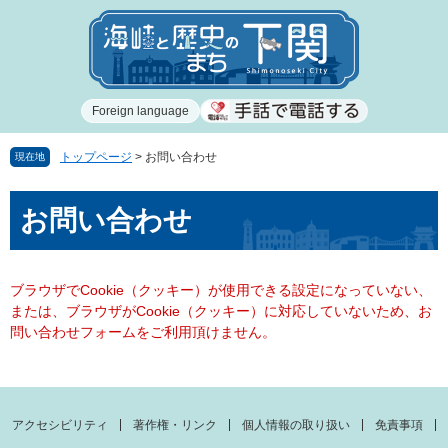
ペ
メ
ー
ニ
ジ
ュ
の
ー
先
を
Foreign language
頭
飛
で
ば
す
し
トップページ
>
お問い合わせ
現在地
。
て
本
本
お問い合わせ
文
文
へ
ブラウザでCookie（クッキー）が使用できる設定になっていない、
または、ブラウザがCookie（クッキー）に対応していないため、お
問い合わせフォームをご利用頂けません。
アクセシビリティ
著作権・リンク
個人情報の取り扱い
免責事項