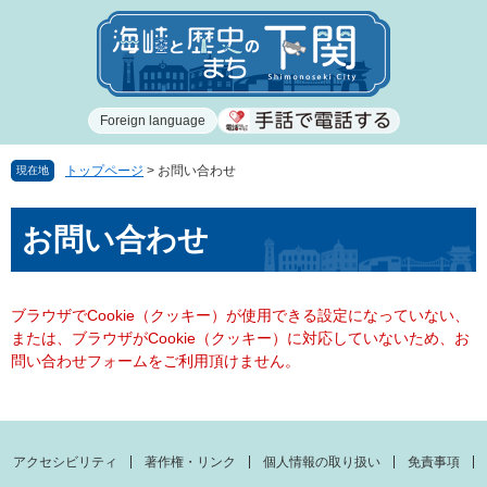
ペ
メ
ー
ニ
ジ
ュ
の
ー
先
を
Foreign language
頭
飛
で
ば
す
し
トップページ
>
お問い合わせ
現在地
。
て
本
本
お問い合わせ
文
文
へ
ブラウザでCookie（クッキー）が使用できる設定になっていない、
または、ブラウザがCookie（クッキー）に対応していないため、お
問い合わせフォームをご利用頂けません。
アクセシビリティ
著作権・リンク
個人情報の取り扱い
免責事項