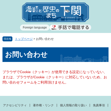
ペ
メ
ー
ニ
ジ
ュ
の
ー
先
を
Foreign language
頭
飛
で
ば
す
し
トップページ
>
お問い合わせ
現在地
。
て
本
本
お問い合わせ
文
文
へ
ブラウザでCookie（クッキー）が使用できる設定になっていない、
または、ブラウザがCookie（クッキー）に対応していないため、お
問い合わせフォームをご利用頂けません。
アクセシビリティ
著作権・リンク
個人情報の取り扱い
免責事項