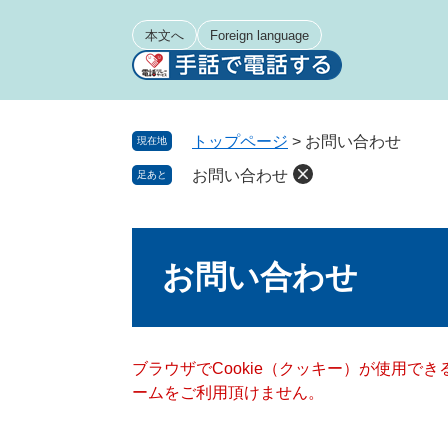
ペ
メ
ー
ニ
本文へ
Foreign language
ジ
ュ
の
ー
先
を
頭
飛
トップページ
>
お問い合わせ
現在地
で
ば
お問い合わせ
足あと
す
し
。
て
本
本
文
文
お問い合わせ
へ
ブラウザでCookie（クッキー）が使用で
ームをご利用頂けません。