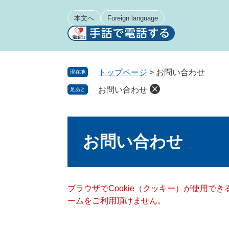
ペ
メ
ー
ニ
本文へ
Foreign language
ジ
ュ
の
ー
先
を
頭
飛
トップページ
>
お問い合わせ
現在地
で
ば
お問い合わせ
足あと
す
し
。
て
本
本
文
文
お問い合わせ
へ
ブラウザでCookie（クッキー）が使用で
ームをご利用頂けません。