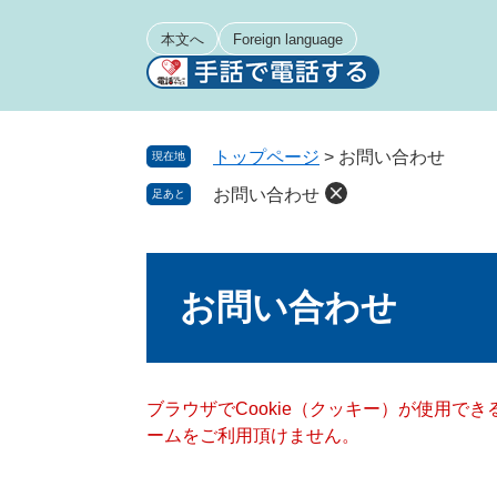
ペ
メ
ー
ニ
本文へ
Foreign language
ジ
ュ
の
ー
先
を
頭
飛
トップページ
>
お問い合わせ
現在地
で
ば
お問い合わせ
足あと
す
し
。
て
本
本
文
文
お問い合わせ
へ
ブラウザでCookie（クッキー）が使用で
ームをご利用頂けません。