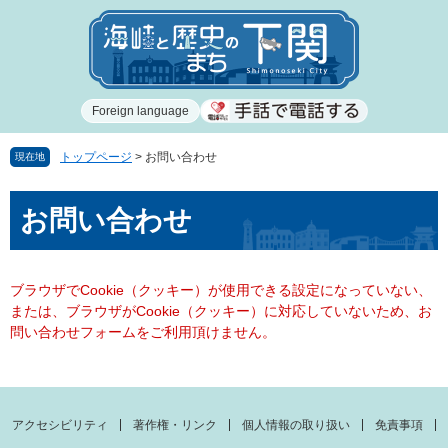
ペ
メ
ー
ニ
ジ
ュ
の
ー
先
を
Foreign language
頭
飛
で
ば
す
し
トップページ
>
お問い合わせ
現在地
。
て
本
本
お問い合わせ
文
文
へ
ブラウザでCookie（クッキー）が使用できる設定になっていない、
または、ブラウザがCookie（クッキー）に対応していないため、お
問い合わせフォームをご利用頂けません。
アクセシビリティ
著作権・リンク
個人情報の取り扱い
免責事項