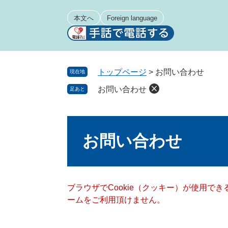
ペ
メ
ー
ニ
本文へ
Foreign language
ジ
ュ
の
ー
先
を
頭
飛
トップページ
>
お問い合わせ
現在地
で
ば
お問い合わせ
足あと
す
し
。
て
本
本
文
文
お問い合わせ
へ
ブラウザでCookie（クッキー）が使用で
ームをご利用頂けません。