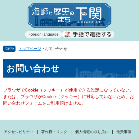
ペ
メ
ー
ニ
ジ
ュ
の
ー
先
を
Foreign language
頭
飛
で
ば
す
し
トップページ
>
お問い合わせ
現在地
。
て
本
本
お問い合わせ
文
文
へ
ブラウザでCookie（クッキー）が使用できる設定になっていない、
または、ブラウザがCookie（クッキー）に対応していないため、お
問い合わせフォームをご利用頂けません。
アクセシビリティ
著作権・リンク
個人情報の取り扱い
免責事項