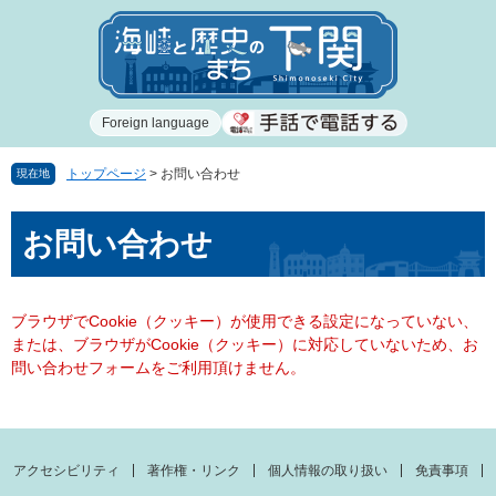
ペ
メ
ー
ニ
ジ
ュ
の
ー
先
を
Foreign language
頭
飛
で
ば
す
し
トップページ
>
お問い合わせ
現在地
。
て
本
本
お問い合わせ
文
文
へ
ブラウザでCookie（クッキー）が使用できる設定になっていない、
または、ブラウザがCookie（クッキー）に対応していないため、お
問い合わせフォームをご利用頂けません。
アクセシビリティ
著作権・リンク
個人情報の取り扱い
免責事項