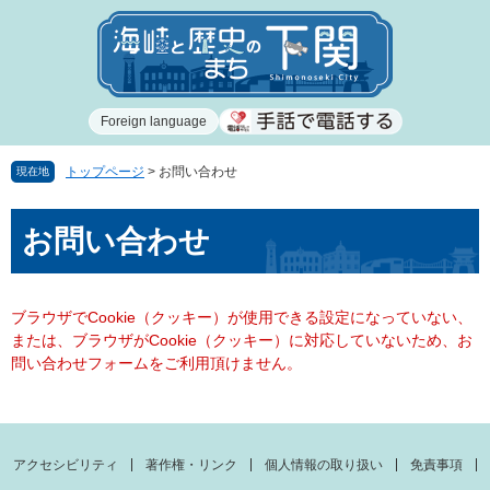
ペ
メ
ー
ニ
ジ
ュ
の
ー
先
を
Foreign language
頭
飛
で
ば
す
し
トップページ
>
お問い合わせ
現在地
。
て
本
本
お問い合わせ
文
文
へ
ブラウザでCookie（クッキー）が使用できる設定になっていない、
または、ブラウザがCookie（クッキー）に対応していないため、お
問い合わせフォームをご利用頂けません。
アクセシビリティ
著作権・リンク
個人情報の取り扱い
免責事項