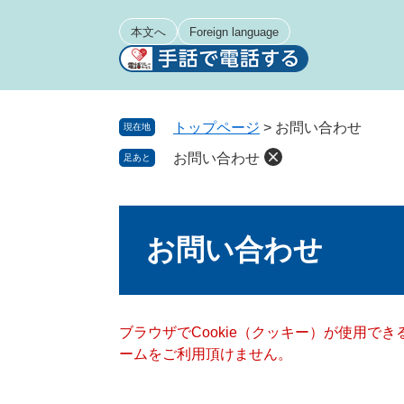
ペ
メ
ー
ニ
本文へ
Foreign language
ジ
ュ
の
ー
先
を
頭
飛
トップページ
>
お問い合わせ
現在地
で
ば
お問い合わせ
足あと
す
し
。
て
本
本
文
文
お問い合わせ
へ
ブラウザでCookie（クッキー）が使用で
ームをご利用頂けません。