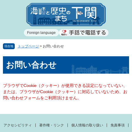
ペ
メ
ー
ニ
ジ
ュ
の
ー
先
を
Foreign language
頭
飛
で
ば
す
し
トップページ
>
お問い合わせ
現在地
。
て
本
本
お問い合わせ
文
文
へ
ブラウザでCookie（クッキー）が使用できる設定になっていない、
または、ブラウザがCookie（クッキー）に対応していないため、お
問い合わせフォームをご利用頂けません。
アクセシビリティ
著作権・リンク
個人情報の取り扱い
免責事項