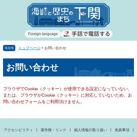
ペ
メ
ー
ニ
ジ
ュ
の
ー
先
を
Foreign language
頭
飛
で
ば
す
し
トップページ
>
お問い合わせ
現在地
。
て
本
本
お問い合わせ
文
文
へ
ブラウザでCookie（クッキー）が使用できる設定になっていない、
または、ブラウザがCookie（クッキー）に対応していないため、お
問い合わせフォームをご利用頂けません。
アクセシビリティ
著作権・リンク
個人情報の取り扱い
免責事項