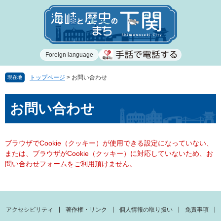
ペ
メ
ー
ニ
ジ
ュ
の
ー
先
を
Foreign language
頭
飛
で
ば
す
し
トップページ
>
お問い合わせ
現在地
。
て
本
本
お問い合わせ
文
文
へ
ブラウザでCookie（クッキー）が使用できる設定になっていない、
または、ブラウザがCookie（クッキー）に対応していないため、お
問い合わせフォームをご利用頂けません。
アクセシビリティ
著作権・リンク
個人情報の取り扱い
免責事項