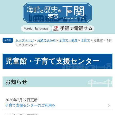
ペ
メ
ー
ニ
ジ
ュ
の
ー
先
を
Foreign language
頭
飛
で
ば
す
し
トップページ
>
分類でさがす
>
子育て・教育
>
子育て
>
児童館・子育
現在地
て支援センター
。
て
本
本
文
児童館・子育て支援センター
文
へ
お知らせ
2026年7月27日更新
子育て支援センターのご利用を