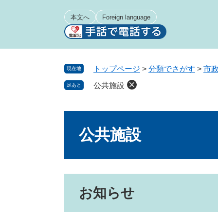
ペ
メ
ー
ニ
本文へ
Foreign language
ジ
ュ
の
ー
先
を
頭
飛
トップページ
>
分類でさがす
>
市
現在地
で
ば
公共施設
足あと
す
し
。
て
本
本
文
文
公共施設
へ
お知らせ