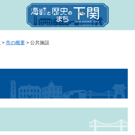
政
>
市の概要
>
公共施設