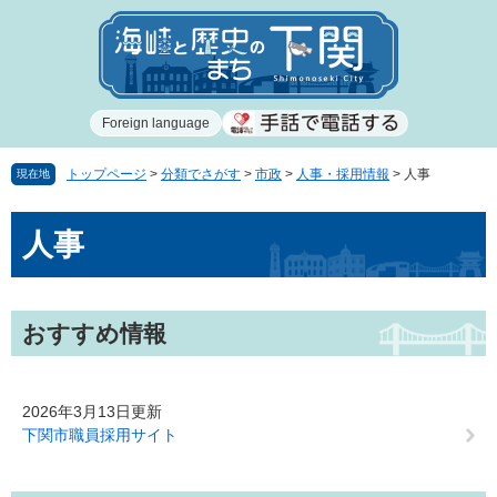
ペ
メ
ー
ニ
ジ
ュ
の
ー
先
を
Foreign language
頭
飛
で
ば
す
し
トップページ
>
分類でさがす
>
市政
>
人事・採用情報
>
人事
現在地
。
て
本
本
人事
文
文
へ
おすすめ情報
2026年3月13日更新
下関市職員採用サイト