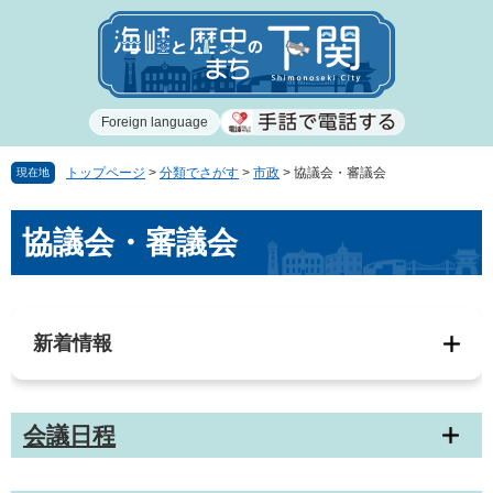
ペ
メ
ー
ニ
ジ
ュ
の
ー
先
を
Foreign language
頭
飛
で
ば
す
し
トップページ
>
分類でさがす
>
市政
>
協議会・審議会
現在地
。
て
本
本
協議会・審議会
文
文
へ
新着情報
会議日程