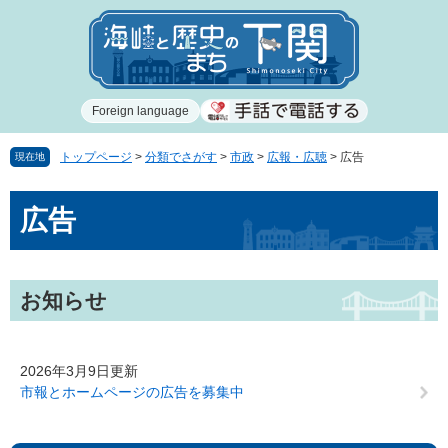
ペ
メ
ー
ニ
ジ
ュ
の
ー
先
を
Foreign language
頭
飛
で
ば
す
し
トップページ
>
分類でさがす
>
市政
>
広報・広聴
>
広告
現在地
。
て
本
本
広告
文
文
へ
お知らせ
2026年3月9日更新
市報とホームページの広告を募集中