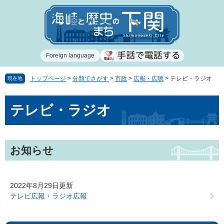
ペ
メ
ー
ニ
ジ
ュ
の
ー
先
を
Foreign language
頭
飛
で
ば
す
し
トップページ
>
分類でさがす
>
市政
>
広報・広聴
>
テレビ・ラジオ
現在地
。
て
本
本
テレビ・ラジオ
文
文
へ
お知らせ
2022年8月29日更新
テレビ広報・ラジオ広報