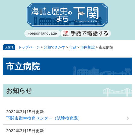
ペ
メ
ー
ニ
ジ
ュ
の
ー
先
を
Foreign language
頭
飛
で
ば
す
し
トップページ
>
分類でさがす
>
市政
>
市内施設
>
市立病院
現在地
。
て
本
本
市立病院
文
文
へ
お知らせ
2022年3月15日更新
下関市衛生検査センター（試験検査課）
2022年3月15日更新