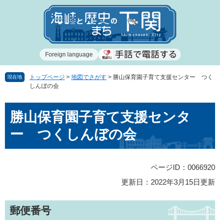
ペ
メ
ー
ニ
ジ
ュ
の
ー
先
を
Foreign language
頭
飛
で
ば
す
し
トップページ
>
地図でさがす
>
勝山保育園子育て支援センター つく
現在地
しんぼの会
。
て
本
本
文
勝山保育園子育て支援センタ
文
へ
ー つくしんぼの会
ページID：0066920
更新日：2022年3月15日更新
郵便番号