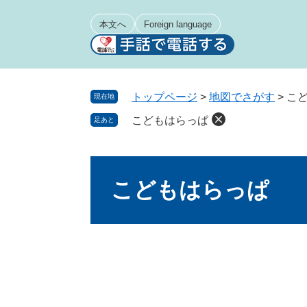
ペ
メ
ー
ニ
本文へ
Foreign language
ジ
ュ
の
ー
先
を
頭
飛
トップページ
>
地図でさがす
>
こ
現在地
で
ば
こどもはらっぱ
足あと
す
し
。
て
本
本
文
文
こどもはらっぱ
へ