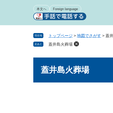
ペ
メ
ー
ニ
本文へ
Foreign language
ジ
ュ
の
ー
先
を
頭
飛
トップページ
>
地図でさがす
>
蓋
現在地
で
ば
蓋井島火葬場
足あと
す
し
。
て
本
本
文
文
蓋井島火葬場
へ