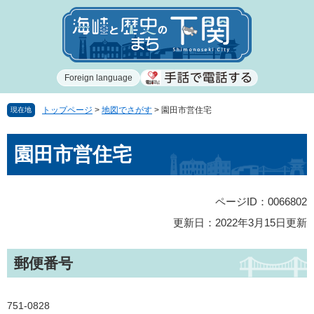
ペ
メ
ー
ニ
ジ
ュ
の
ー
先
を
Foreign language
頭
飛
で
ば
す
し
トップページ
>
地図でさがす
>
園田市営住宅
現在地
。
て
本
本
園田市営住宅
文
文
へ
ページID：0066802
更新日：2022年3月15日更新
郵便番号
751-0828