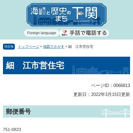
ペ
メ
ー
ニ
ジ
ュ
の
ー
先
を
Foreign language
頭
飛
で
ば
す
し
トップページ
>
地図でさがす
>
細 江市営住宅
現在地
。
て
本
本
細 江市営住宅
文
文
へ
ページID：0066813
更新日：2022年3月15日更新
郵便番号
751-0823