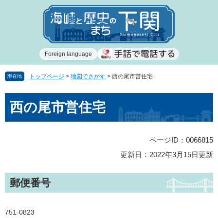
ペ
メ
ー
ニ
ジ
ュ
の
ー
先
を
Foreign language
頭
飛
で
ば
す
し
トップページ
>
地図でさがす
>
西の尾市営住宅
現在地
。
て
本
本
西の尾市営住宅
文
文
へ
ページID：0066815
更新日：2022年3月15日更新
郵便番号
751-0823