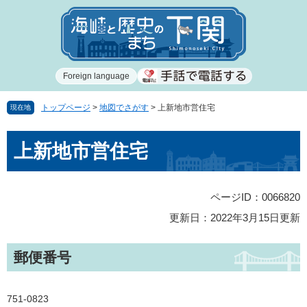
ペ
メ
ー
ニ
ジ
ュ
の
ー
先
を
Foreign language
頭
飛
で
ば
す
し
トップページ
>
地図でさがす
>
上新地市営住宅
現在地
。
て
本
本
上新地市営住宅
文
文
へ
ページID：0066820
更新日：2022年3月15日更新
郵便番号
751-0823