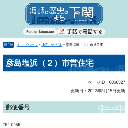
ペ
メ
ー
ニ
ジ
ュ
の
ー
先
を
Foreign language
頭
飛
で
ば
す
し
トップページ
>
地図でさがす
>
彦島塩浜（２）市営住宅
現在地
。
て
本
本
彦島塩浜（２）市営住宅
文
文
へ
ページID：0066827
更新日：2022年3月15日更新
郵便番号
752-0955