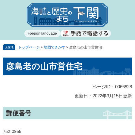
ペ
メ
ー
ニ
ジ
ュ
の
ー
先
を
Foreign language
頭
飛
で
ば
す
し
トップページ
>
地図でさがす
>
彦島老の山市営住宅
現在地
。
て
本
本
彦島老の山市営住宅
文
文
へ
ページID：0066828
更新日：2022年3月15日更新
郵便番号
752-0955