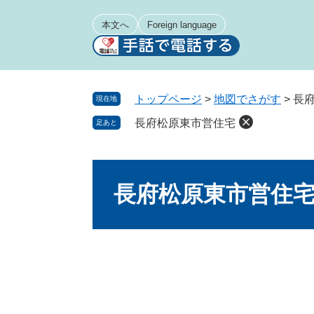
ペ
メ
ー
ニ
本文へ
Foreign language
ジ
ュ
の
ー
先
を
頭
飛
トップページ
>
地図でさがす
>
長
現在地
で
ば
長府松原東市営住宅
足あと
す
し
。
て
本
本
文
文
長府松原東市営住
へ