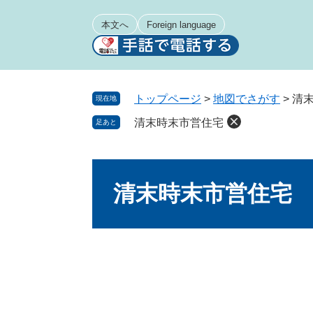
ペ
メ
ー
ニ
本文へ
Foreign language
ジ
ュ
の
ー
先
を
頭
飛
トップページ
>
地図でさがす
>
清
現在地
で
ば
清末時末市営住宅
足あと
す
し
。
て
本
本
文
文
清末時末市営住宅
へ