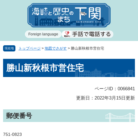
ペ
メ
ー
ニ
ジ
ュ
の
ー
先
を
Foreign language
頭
飛
で
ば
す
し
トップページ
>
地図でさがす
>
勝山新秋根市営住宅
現在地
。
て
本
本
勝山新秋根市営住宅
文
文
へ
ページID：0066841
更新日：2022年3月15日更新
郵便番号
751-0823