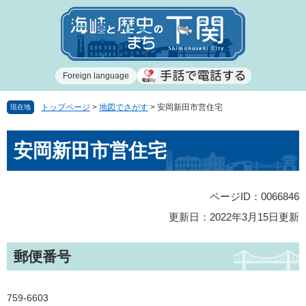
ペ
メ
ー
ニ
ジ
ュ
の
ー
先
を
Foreign language
頭
飛
で
ば
す
し
トップページ
>
地図でさがす
>
安岡新田市営住宅
現在地
。
て
本
本
安岡新田市営住宅
文
文
へ
ページID：0066846
更新日：2022年3月15日更新
郵便番号
759-6603