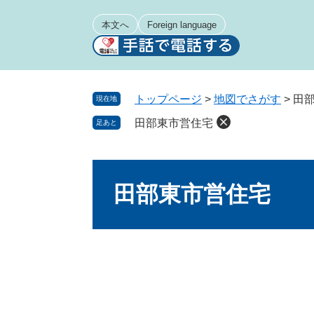
ペ
メ
ー
ニ
本文へ
Foreign language
ジ
ュ
の
ー
先
を
頭
飛
トップページ
>
地図でさがす
>
田
現在地
で
ば
田部東市営住宅
足あと
す
し
。
て
本
本
文
文
田部東市営住宅
へ