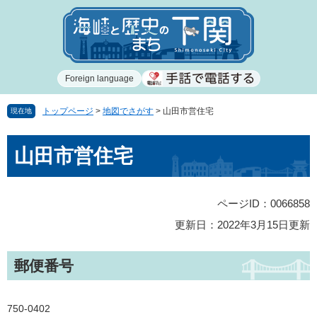
ペ
メ
ー
ニ
ジ
ュ
の
ー
先
を
Foreign language
頭
飛
で
ば
す
し
トップページ
>
地図でさがす
>
山田市営住宅
現在地
。
て
本
本
山田市営住宅
文
文
へ
ページID：0066858
更新日：2022年3月15日更新
郵便番号
750-0402