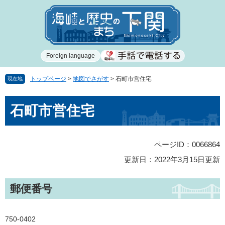
ペ
メ
ー
ニ
ジ
ュ
の
ー
先
を
Foreign language
頭
飛
で
ば
す
し
トップページ
>
地図でさがす
>
石町市営住宅
現在地
。
て
本
本
石町市営住宅
文
文
へ
ページID：0066864
更新日：2022年3月15日更新
郵便番号
750-0402