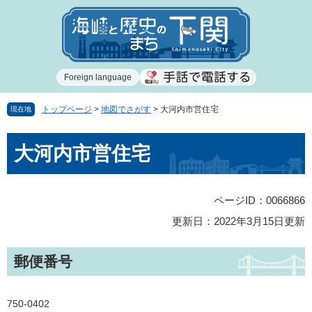
ペ
メ
ー
ニ
ジ
ュ
の
ー
先
を
Foreign language
頭
飛
で
ば
す
し
トップページ
>
地図でさがす
>
大河内市営住宅
現在地
。
て
本
本
大河内市営住宅
文
文
へ
ページID：0066866
更新日：2022年3月15日更新
郵便番号
750-0402