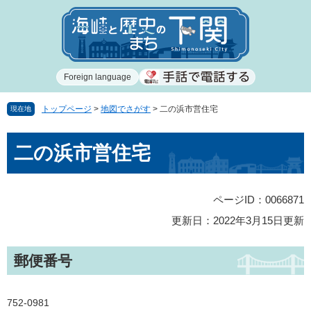
ペ
メ
ー
ニ
ジ
ュ
の
ー
先
を
Foreign language
頭
飛
で
ば
す
し
トップページ
>
地図でさがす
>
二の浜市営住宅
現在地
。
て
本
本
二の浜市営住宅
文
文
へ
ページID：0066871
更新日：2022年3月15日更新
郵便番号
752-0981